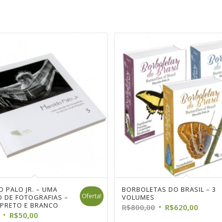
 PALO JR. – UMA
 CEGONHA
BORBOLETAS DO BRASIL – 3
VIDA DE BORBOLETA
Oferta!
 DE FOTOGRAFIAS –
VOLUMES
R$
20,00
– PRETO E BRANCO
O
O
R$
800,00
R$
620,00
O
O
R$
50,00
preço
preço