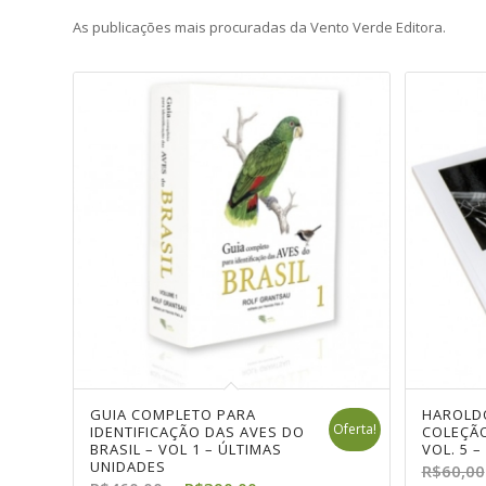
As publicações mais procuradas da Vento Verde Editora.
GUIA COMPLETO PARA
GUIA COMPLETO PARA
HAROLDO
VIDA DE
Oferta!
Oferta!
IDENTIFICAÇÃO DAS AVES DO
IDENTIFICAÇÃO DAS AVES DO
COLEÇÃO
R$
20,00
BRASIL – VOL 1 – ÚLTIMAS
BRASIL – VOL 2 – ÚLTIMAS
VOL. 5 
UNIDADES
UNIDADES
R$
60,00