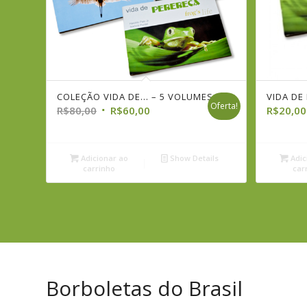
COLEÇÃO VIDA DE… – 5 VOLUMES
VIDA DE BORBOLETA
VIDA DE
Oferta!
O
O
R$
R$
80,00
20,00
R$
60,00
R$
20,00
preço
preço
original
atual
era:
é:
Adicionar ao
Show Details
Adic
carrinho
car
R$80,00.
R$60,00.
Borboletas do Brasil