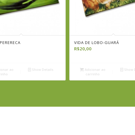
 PERERECA
VIDA DE LOBO-GUARÁ
R$
20,00
ionar ao
Show Details
Adicionar ao
Show D
rinho
carrinho