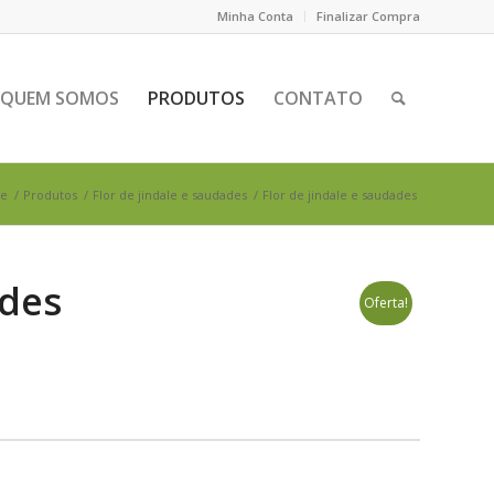
Minha Conta
Finalizar Compra
QUEM SOMOS
PRODUTOS
CONTATO
e
/
Produtos
/
Flor de jindale e saudades
/
Flor de jindale e saudades
ades
Oferta!