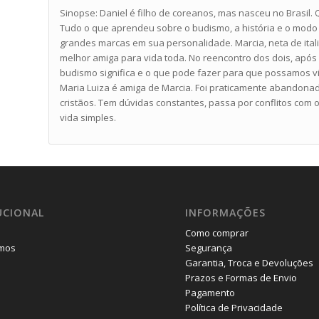
Sinopse: Daniel é filho de coreanos, mas nasceu no Brasil.
Tudo o que aprendeu sobre o budismo, a história e o mod
grandes marcas em sua personalidade. Marcia, neta de itali
melhor amiga para vida toda. No reencontro dos dois, após
budismo significa e o que pode fazer para que possamos v
Maria Luiza é amiga de Marcia. Foi praticamente abandonad
cristãos. Tem dúvidas constantes, passa por conflitos com
vida simples.
UCIONAL
INFORMAÇÕES
Como comprar
mos
Segurança
Garantia, Troca e Devoluções
Prazos e Formas de Envio
Pagamento
Política de Privacidade