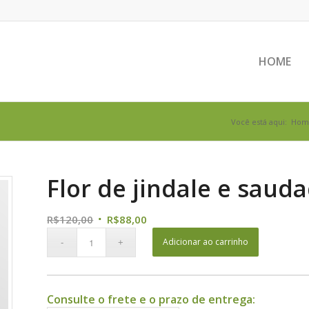
HOME
Você está aqui:
Hom
Flor de jindale e saud
O
O
R$
120,00
R$
88,00
preço
preço
Adicionar ao carrinho
original
atual
era:
é:
R$120,00.
R$88,00.
Consulte o frete e o prazo de entrega: