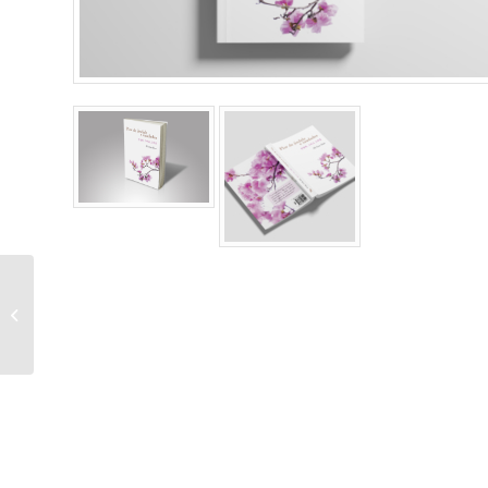
Poster Arara-amarela
3