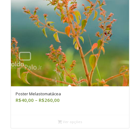
Poster Melastomatácea
Faixa
R$
40,00
–
R$
260,00
de
preço:
R$40,00
Ver opções
através
R$260,00