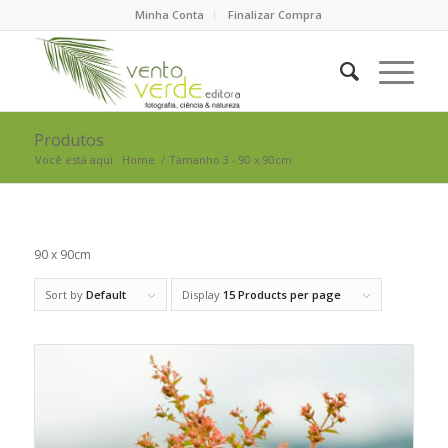
Minha Conta
Finalizar Compra
Produtos
Você está aqui:
Home
/
Tamanho 3 - 90 x 90cm
90 x 90cm
Sort by
Default
Display
15 Products per page