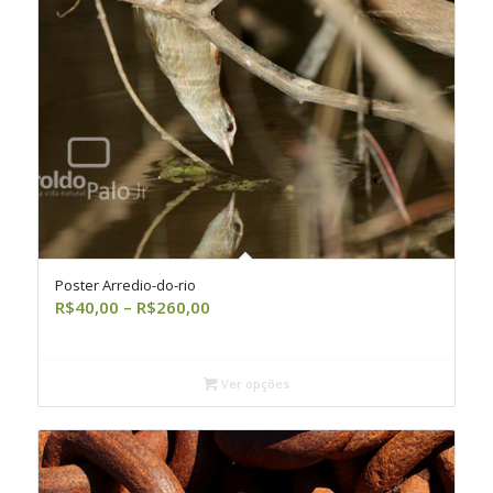
Poster Arredio-do-rio
Faixa
R$
40,00
–
R$
260,00
de
preço:
R$40,00
Ver opções
através
R$260,00