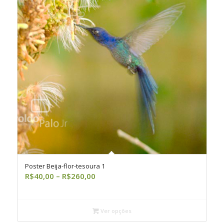
Poster Beija-flor-tesoura 1
Faixa
R$
40,00
–
R$
260,00
de
preço:
R$40,00
Ver opções
através