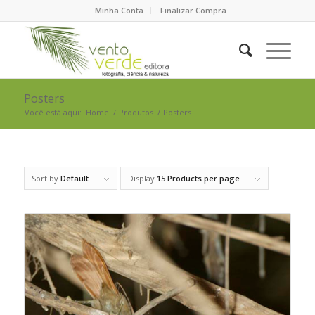
Minha Conta
Finalizar Compra
Posters
Você está aqui:
Home
/
Produtos
/
Posters
Sort by
Default
Display
15 Products per page