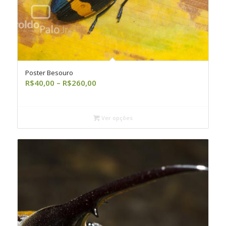
Poster Besouro
Faixa
R$
40,00
–
R$
260,00
de
preço:
R$40,00
Ver opções
através
R$260,00