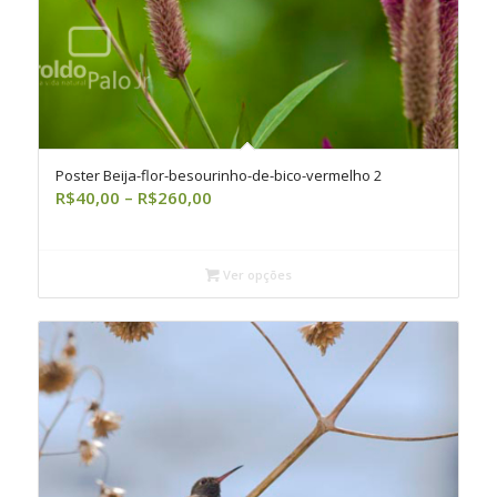
Poster Beija-flor-besourinho-de-bico-vermelho 2
Faixa
R$
40,00
–
R$
260,00
de
preço:
R$40,00
Ver opções
através
R$260,00