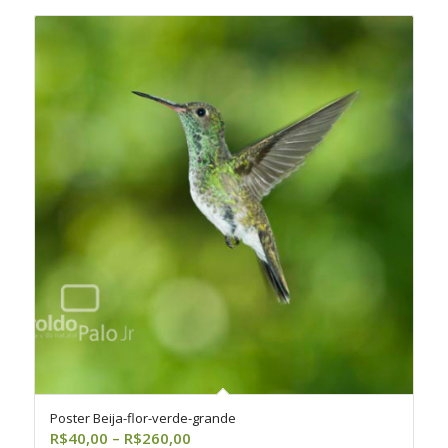
R$260,00
Poster Beija-flor-verde-grande
Faixa
R$
40,00
–
R$
260,00