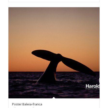
através
R$260,00
Poster Baleia-franca