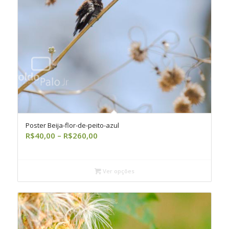
Poster Beija-flor-de-peito-azul
Faixa
R$
40,00
–
R$
260,00
de
preço:
R$40,00
Ver opções
através
R$260,00