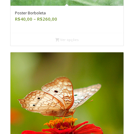
Poster Borboleta
Faixa
R$
40,00
–
R$
260,00
de
preço:
R$40,00
Ver opções
através
R$260,00