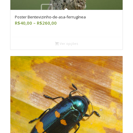
Poster Bentevizinho-de-asa-ferrugínea
Faixa
R$
40,00
–
R$
260,00
de
preço:
R$40,00
Ver opções
através
R$260,00