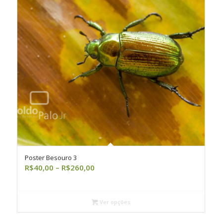
Poster Besouro 3
Faixa
R$
40,00
–
R$
260,00
de
preço:
R$40,00
Ver opções
através