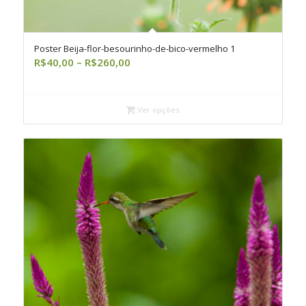
Poster Beija-flor-besourinho-de-bico-vermelho 1
Faixa
R$
40,00
–
R$
260,00
de
preço:
R$40,00
Ver opções
através
R$260,00