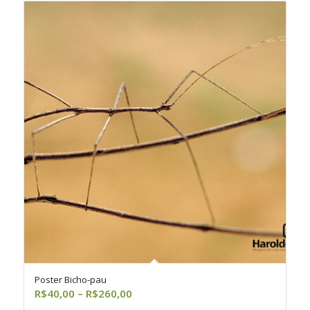
R$260,00
Poster Bicho-pau
Faixa
R$
40,00
–
R$
260,00
de