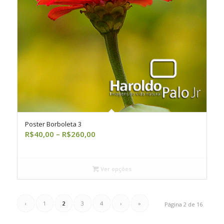
Poster Borboleta 3
Faixa
R$
40,00
–
R$
260,00
de
preço:
R$40,00
Ver opções
através
R$260,00
‹
1
2
3
4
›
»
Página 2 de 16