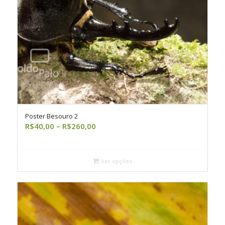
Poster Besouro 2
Faixa
R$
40,00
–
R$
260,00
de
preço:
R$40,00
Ver opções
através
R$260,00