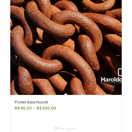
Poster Baia-husvik
Faixa
R$
40,00
–
R$
260,00
de
preço:
R$40,00
Ver opções