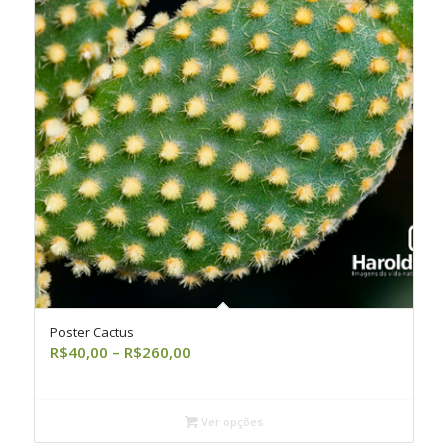
Poster Cactus
Faixa
R$
40,00
–
R$
260,00
de
preço:
R$40,00
Ver opções
através