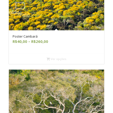
Poster Cambará
Faixa
R$
40,00
–
R$
260,00
de
preço:
R$40,00
Ver opções
através
R$260,00