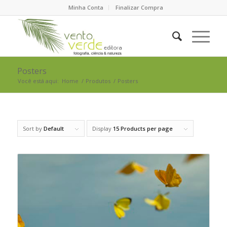
Minha Conta
Finalizar Compra
Posters
Você está aqui:
Home
/
Produtos
/
Posters
Sort by
Default
Display
15 Products per page