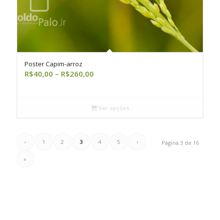
Poster Capim-arroz
Faixa
R$
40,00
–
R$
260,00
de
preço:
R$40,00
Ver opções
através
R$260,00
‹
1
2
3
4
5
›
Página 3 de 16
»