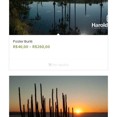
Poster Buriti
Faixa
R$
40,00
–
R$
260,00
de
preço:
R$40,00
Ver opções
através
R$260,00