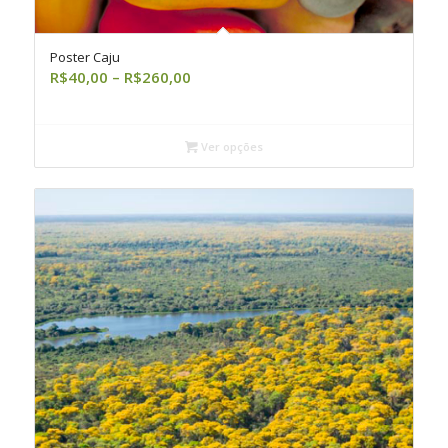
Poster Caju
Faixa
R$
40,00
–
R$
260,00
de
preço:
R$40,00
Ver opções
através
R$260,00