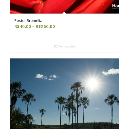
Poster Bromélia
Faixa
R$
40,00
–
R$
260,00
de
preço:
R$40,00
Ver opções
através
R$260,00