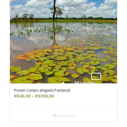
Poster Campo alagado Pantanal
Faixa
R$
40,00
–
R$
260,00
de
preço:
R$40,00
Ver opções
através