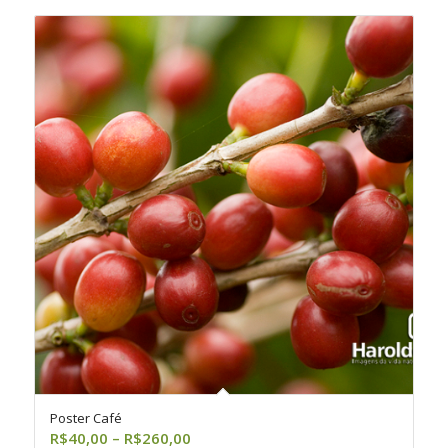
R$260,00
Poster Café
Faixa
R$
40,00
–
R$
260,00