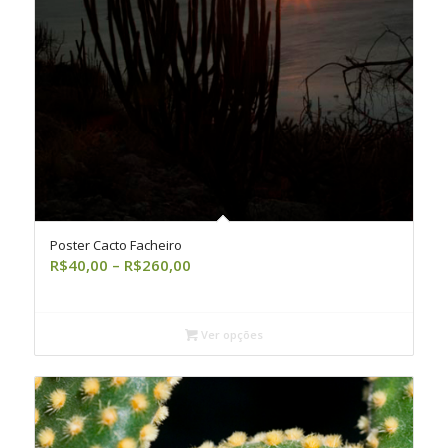
Poster Cacto Facheiro
Faixa
R$
40,00
–
R$
260,00
de
preço:
R$40,00
Ver opções
através
R$260,00