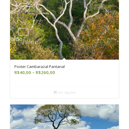
Poster Cambarazal Pantanal
Faixa
R$
40,00
–
R$
260,00
de
preço:
R$40,00
Ver opções
através
R$260,00