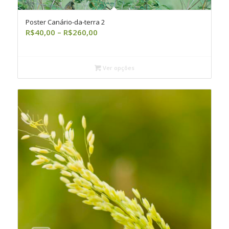
Poster Canário-da-terra 2
Faixa
R$
40,00
–
R$
260,00
de
preço:
R$40,00
Ver opções
através
R$260,00