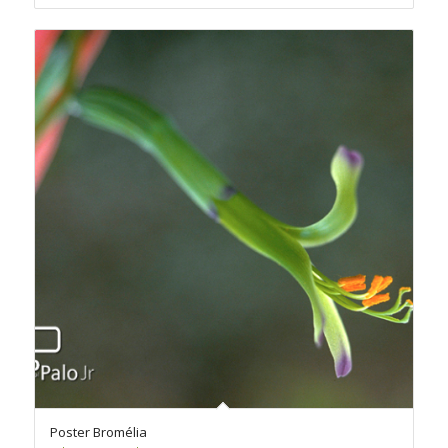
através
R$260,00
Poster Bromélia