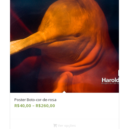
Poster Boto-cor-de-rosa
Faixa
R$
40,00
–
R$
260,00
de
preço:
R$40,00
Ver opções