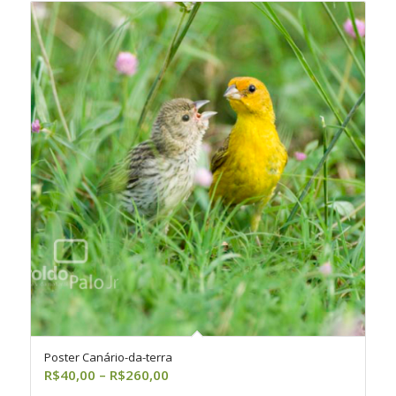
R$260,00
Poster Canário-da-terra
Faixa
R$
40,00
–
R$
260,00
de