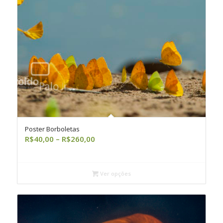
Poster Borboletas
Faixa
R$
40,00
–
R$
260,00
de
preço:
R$40,00
Ver opções
através
R$260,00