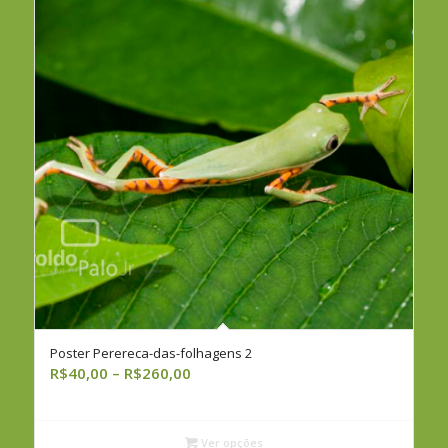
Poster Perereca-das-folhagens 2
Faixa
R$
40,00
–
R$
260,00
de
preço:
R$40,00
Ver opções