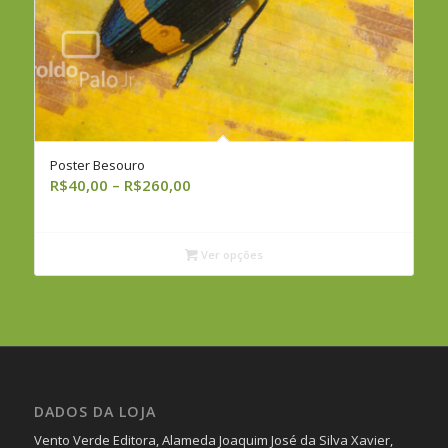
Poster Besouro
Faixa
R$
40,00
–
R$
260,00
de
preço:
R$40,00
Ver opções
através
R$260,00
DADOS DA LOJA
Vento Verde Editora, Alameda Joaquim José da Silva Xavier,