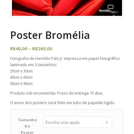
Poster Bromélia
Faixa
R$
40,00
–
R$
260,00
de
Fotografia de Haroldo Palo Jr. impressa em papel fotográfico
preço:
laminado em 3 tamanhos:
R$40,00
20cm x 30cm
através
40cm x 60cm
60cm x 90cm
R$260,00
Produto sob encomenda. Prazo de entrega 15 dias.
O envio dos posters será feito em tubo de papelão rígido.
Tamanho
Do
Poster