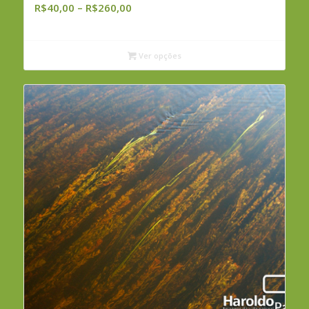
Faixa
R$
40,00
–
R$
260,00
de
preço:
R$40,00
Ver opções
através
R$260,00