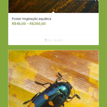
Poster Vegetação aquática
Faixa
R$
40,00
–
R$
260,00
de
preço:
R$40,00
Ver opções
através
R$260,00