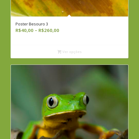
Poster Besouro 3
Faixa
R$
40,00
–
R$
260,00
de
preço:
R$40,00
Ver opções
através
R$260,00