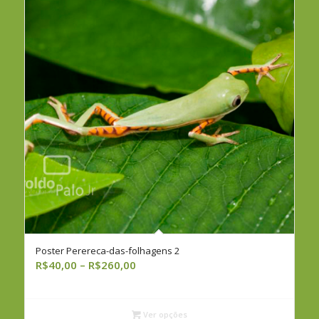
Poster Perereca-das-folhagens 2
Faixa
R$
40,00
–
R$
260,00
de
preço:
R$40,00
Ver opções