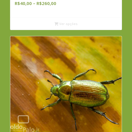
Faixa
R$
40,00
–
R$
260,00
de
preço:
R$40,00
Ver opções
através
R$260,00