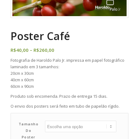
Poster Café
Faixa
R$
40,00
–
R$
260,00
de
Fotografia de Haroldo Palo Jr. impressa em papel fotográfico
preço:
laminado em 3 tamanhos:
R$40,00
20cm x 30cm
através
40cm x 60cm
60cm x 90cm
R$260,00
Produto sob encomenda. Prazo de entrega 15 dias.
O envio dos posters será feito em tubo de papelão rígido.
Tamanho
Do
Poster