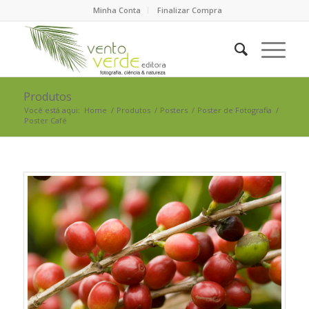
Minha Conta
Finalizar Compra
Produtos
Você está aqui:
Home
/
Produtos
/
Posters
/
Poster de Fotografia
/
Poster Café