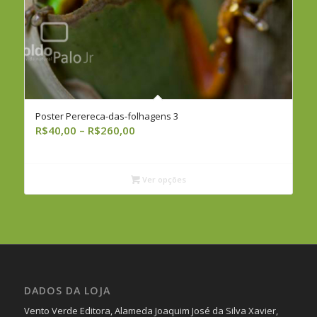
Poster Perereca-das-folhagens 3
Faixa
R$
40,00
–
R$
260,00
de
preço:
R$40,00
Ver opções
através
R$260,00
DADOS DA LOJA
Vento Verde Editora, Alameda Joaquim José da Silva Xavier,