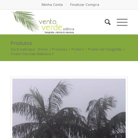
Minha Conta
Finalizar Compra
Produtos
Você está aqui:
Home
/
Produtos
/
Posters
/
Poster de Fotografia
/
Poster Floresta Atlântica 3