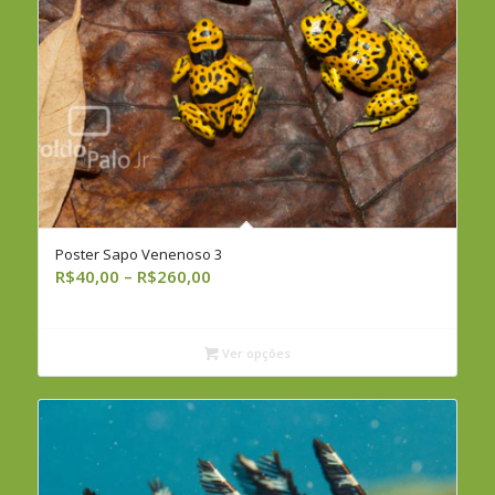
Poster Sapo Venenoso 3
Faixa
R$
40,00
–
R$
260,00
de
preço:
R$40,00
Ver opções
através
R$260,00