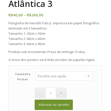
Atlântica 3
Faixa
R$
40,00
–
R$
260,00
de
Fotografia de Haroldo Palo Jr. impressa em papel fotográfico
preço:
laminado em 3 tamanhos:
R$40,00
Tamanho 1: 20cm x 30cm
através
Tamanho 2: 40cm x 60cm
Tamanho 3: 60cm x 90cm
R$260,00
Produto sob encomenda. Prazo de entrega 15 dias.
O envio dos posters será feito em tubo de papelão rígido.
Tamanho
Poster
Adicionar ao carrinho