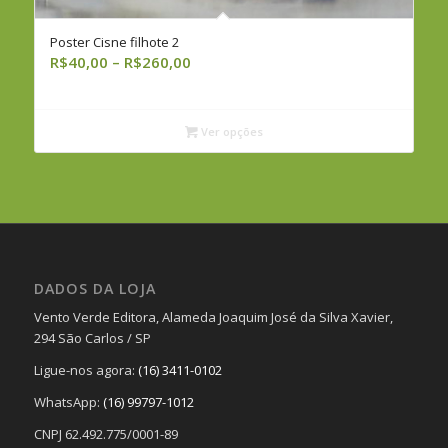
Poster Cisne filhote 2
Faixa
R$
40,00
–
R$
260,00
de
preço:
R$40,00
Ver opções
através
R$260,00
DADOS DA LOJA
Vento Verde Editora, Alameda Joaquim José da Silva Xavier,
294 São Carlos / SP
Ligue-nos agora:
(16) 3411-0102
WhatsApp:
(16) 99797-1012
CNPJ 62.492.775/0001-89