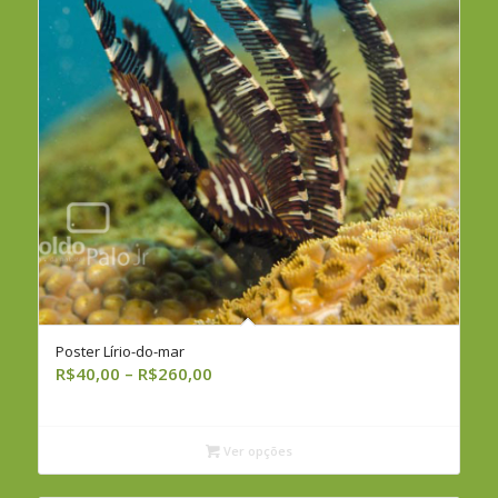
Poster Lírio-do-mar
Faixa
R$
40,00
–
R$
260,00
de
preço:
R$40,00
Ver opções
através