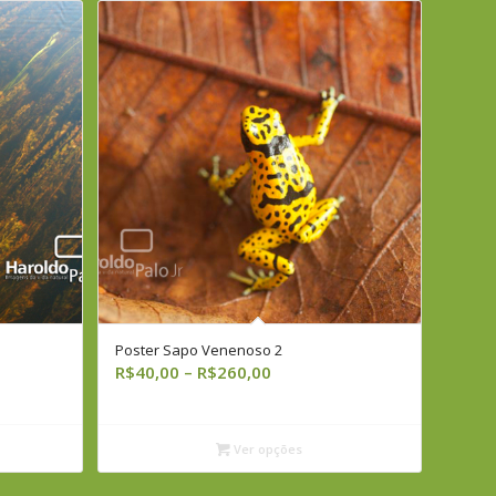
Poster Sapo Venenoso 2
Faixa
R$
40,00
–
R$
260,00
de
preço:
R$40,00
Ver opções
através