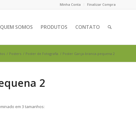
Minha Conta
Finalizar Compra
QUEM SOMOS
PRODUTOS
CONTATO
tos
/
Posters
/
Poster de Fotografia
/
Poster Garça-branca-pequena 2
pequena 2
 laminado em 3 tamanhos: