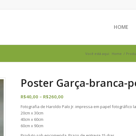
HOME
Você está aqui:
Home
/
Produ
Poster Garça-branca-
Faixa
R$
40,00
–
R$
260,00
de
Fotografia de Haroldo Palo Jr. impressa em papel fotográfico
preço:
20cm x 30cm
R$40,00
40cm x 60cm
através
60cm x 90cm
R$260,00
Produto sob encomenda. Prazo de entrega 15 dias.