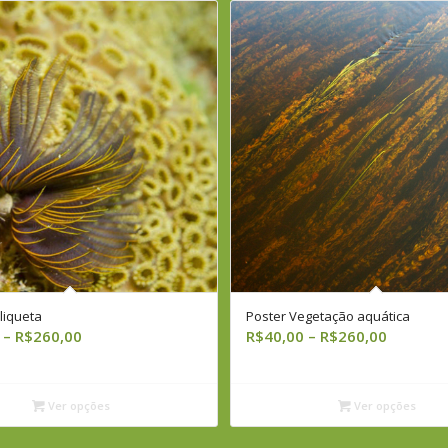
liqueta
Poster Vegetação aquática
Faixa
Faixa
–
R$
260,00
R$
40,00
–
R$
260,00
de
de
preço:
preço:
R$40,00
R$40,00
Ver opções
Ver opções
através
através