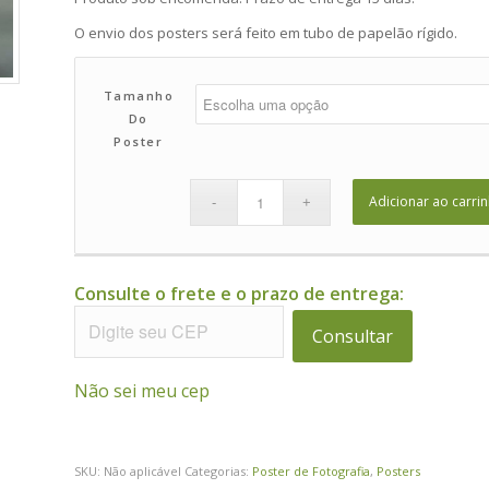
O envio dos posters será feito em tubo de papelão rígido.
Tamanho
Do
Poster
Adicionar ao carri
Consulte o frete e o prazo de entrega:
Consultar
Não sei meu cep
SKU:
Não aplicável
Categorias:
Poster de Fotografia
,
Posters