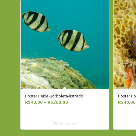
Poster Peixe-Borboleta-listrado
Poster Po
Faixa
R$
40,00
–
R$
260,00
R$
40,00
de
preço:
R$40,00
Ver opções
através