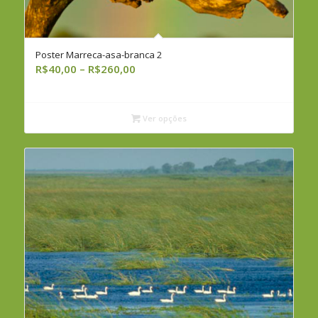
Poster Marreca-asa-branca 2
Faixa
R$
40,00
–
R$
260,00
de
preço:
R$40,00
Ver opções
através
R$260,00