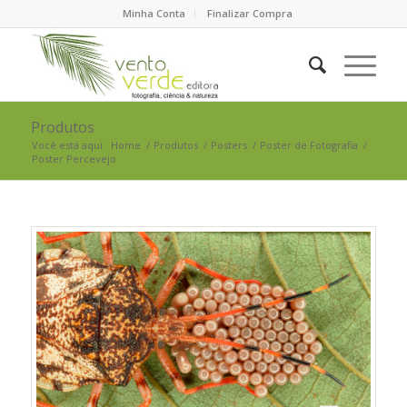
Minha Conta
Finalizar Compra
Produtos
Você está aqui:
Home
/
Produtos
/
Posters
/
Poster de Fotografia
/
Poster Percevejo