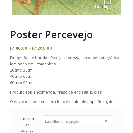
Poster Percevejo
Faixa
R$
40,00
–
R$
260,00
de
Fotografia de Haroldo Palo Jr. impressa em papel fotográfico
preço:
laminado em 3 tamanhos:
R$40,00
20cm x 30cm
através
40cm x 60cm
60cm x 90cm
R$260,00
Produto sob encomenda. Prazo de entrega 15 dias.
O envio dos posters será feito em tubo de papelão rígido.
Tamanho
Do
Poster