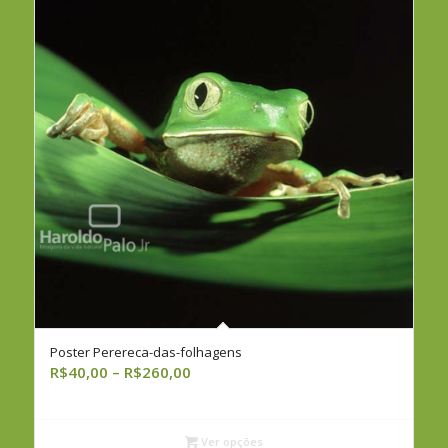
Poster Perereca-das-folhagens
Faixa
R$
40,00
–
R$
260,00
de
preço:
R$40,00
Ver opções