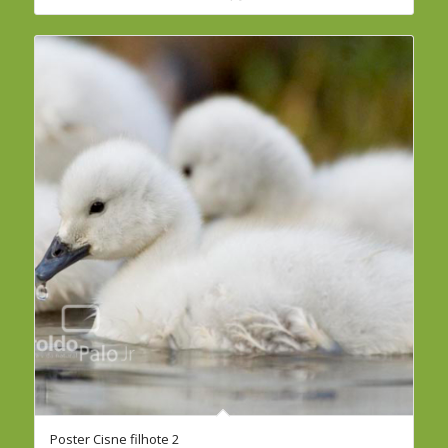
através
R$260,00
Poster Cisne filhote 2