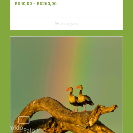
Faixa
R$
40,00
–
R$
260,00
de
preço:
R$40,00
Ver opções
através
R$260,00