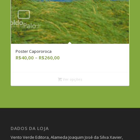
Poster Capororoca
Faixa
R$
40,00
–
R$
260,00
de
preço:
R$40,00
Ver opções
através
R$260,00
DADOS DA LOJA
Vento Verde Editora, Alameda Joaquim José da Silva Xavier,