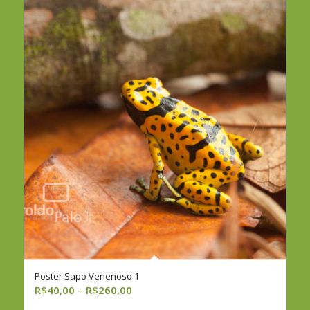
R$260,00
Poster Sapo Venenoso 1
Faixa
R$
40,00
–
R$
260,00
de