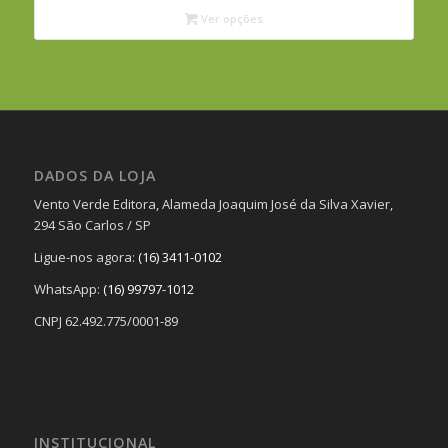
R$240,00
Ver opções
através
R$320,00
DADOS DA LOJA
Vento Verde Editora, Alameda Joaquim José da Silva Xavier,
294 São Carlos / SP
Ligue-nos agora:
(16) 3411-0102
WhatsApp:
(16) 99797-1012
CNPJ 62.492.775/0001-89
INSTITUCIONAL