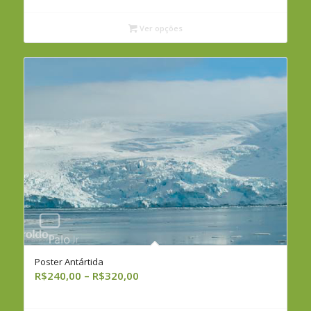
preço:
R$40,00
Ver opções
através
R$260,00
Poster Antártida
Faixa
R$
240,00
–
R$
320,00
de
preço: