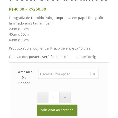
Faixa
R$
40,00
–
R$
260,00
de
Fotografia de Haroldo Palo Jr. impressa em papel fotográfico
preço:
laminado em 3 tamanhos:
R$40,00
20cm x 30cm
através
40cm x 60cm
60cm x 90cm
R$260,00
Produto sob encomenda. Prazo de entrega 15 dias.
O envio dos posters será feito em tubo de papelão rígido.
Tamanho
Do
Poster
Adicionar ao carrinho