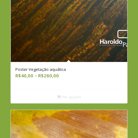
Poster Vegetação aquática
Faixa
R$
40,00
–
R$
260,00
de
preço:
R$40,00
Ver opções
através
R$260,00