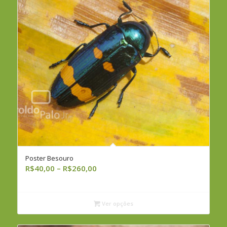
Poster Besouro
Faixa
R$
40,00
–
R$
260,00
de
preço:
R$40,00
Ver opções
através