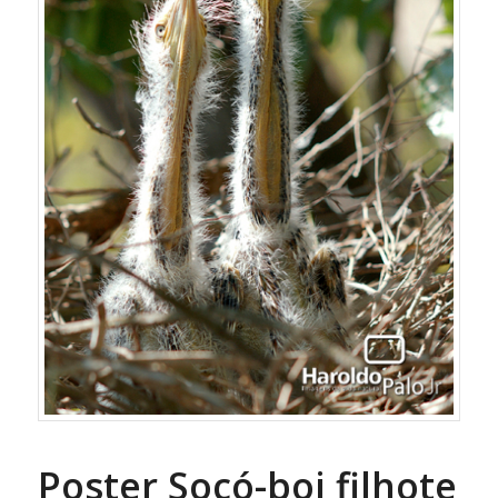
Poster Socó-boi filhote