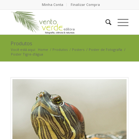
Minha Conta
Finalizar Compra
Produtos
Você está aqui:
Home
/
Produtos
/
Posters
/
Poster de Fotografia
/
Poster Tigre-d’água