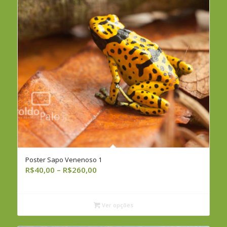
Poster Sapo Venenoso 1
Faixa
R$
40,00
–
R$
260,00
de
preço:
R$40,00
Ver opções
através