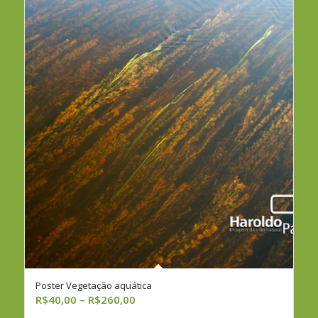
R$260,00
Poster Vegetação aquática
Faixa
R$
40,00
–
R$
260,00
de