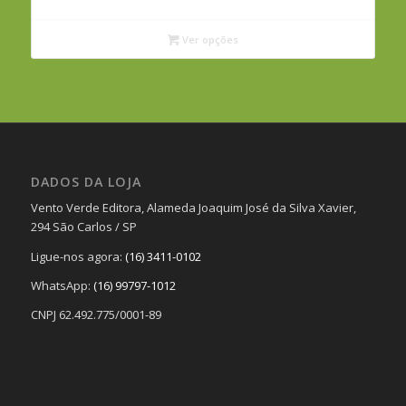
preço:
R$40,00
Ver opções
através
R$260,00
DADOS DA LOJA
Vento Verde Editora, Alameda Joaquim José da Silva Xavier,
294 São Carlos / SP
Ligue-nos agora:
(16) 3411-0102
WhatsApp:
(16) 99797-1012
CNPJ 62.492.775/0001-89