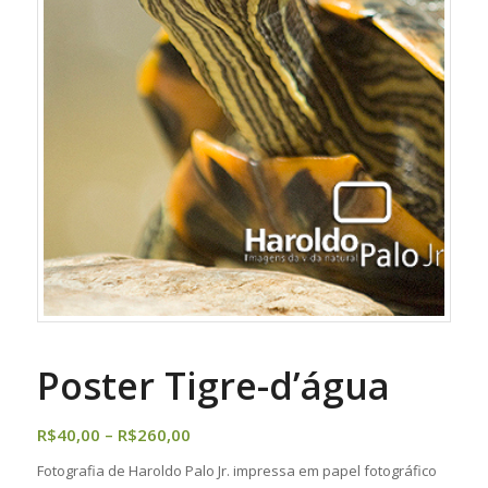
Poster Tigre-d’água
Faixa
R$
40,00
–
R$
260,00
de
Fotografia de Haroldo Palo Jr. impressa em papel fotográfico
preço: