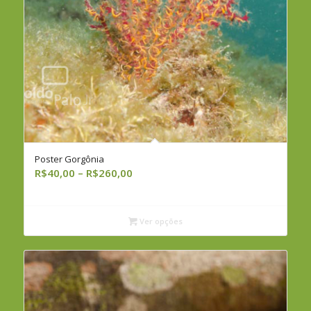
Poster Gorgônia
Faixa
R$
40,00
–
R$
260,00
de
preço:
R$40,00
Ver opções
através
R$260,00