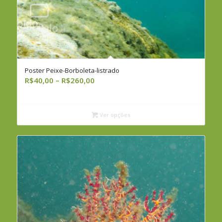
Poster Peixe-Borboleta-listrado
Faixa
R$
40,00
–
R$
260,00
de
preço:
R$40,00
Ver opções
através
R$260,00