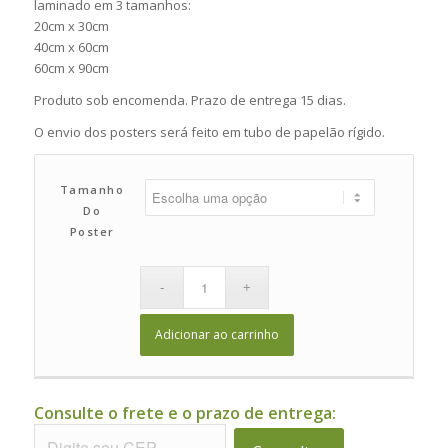
laminado em 3 tamanhos:
R$40,00
20cm x 30cm
através
40cm x 60cm
60cm x 90cm
R$260,00
Produto sob encomenda. Prazo de entrega 15 dias.
O envio dos posters será feito em tubo de papelão rígido.
Tamanho
Do
Poster
Adicionar ao carrinho
Consulte o frete e o prazo de entrega: